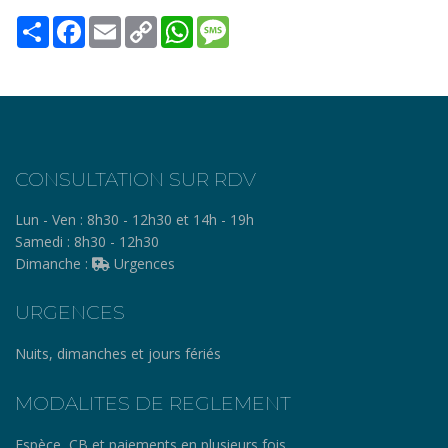
Share
Facebook
Email
Copy
WhatsApp
Message
Link
CONSULTATION SUR RDV
Lun - Ven :
8h30 - 12h30 et 14h - 19h
Samedi :
8h30 - 12h30
Dimanche :
Urgences
URGENCES
Nuits, dimanches et jours fériés
MODALITES DE REGLEMENT
Espèce, CB et paiements en plusieurs fois.