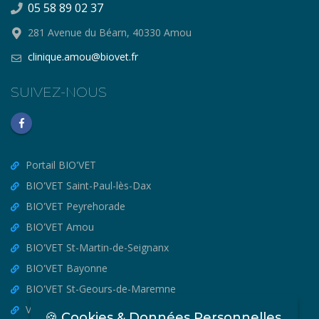
05 58 89 02 37
281 Avenue du Béarn, 40330 Amou
clinique.amou@biovet.fr
SUIVEZ-NOUS
Portail BIO'VET
BIO'VET Saint-Paul-lès-Dax
BIO'VET Peyrehorade
BIO'VET Amou
BIO'VET St-Martin-de-Seignanx
BIO'VET Bayonne
BIO'VET St-Geours-de-Maremne
VET'OSTEO
🍪 Cookies & Données Personnelles