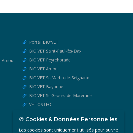
Portail BIO'VET
BIO'VET Saint-Paul-lès-Dax
BIO'VET Peyrehorade
30 Amou
BIO'VET Amou
BIO'VET St-Martin-de-Seignanx
BIO'VET Bayonne
BIO'VET St-Geours-de-Maremne
VET'OSTEO
🍪 Cookies & Données Personnelles
Les cookies sont uniquement utilisés pour suivre