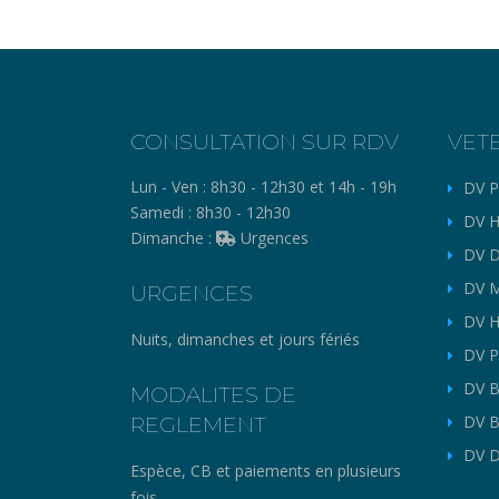
CONSULTATION SUR RDV
VET
Lun - Ven :
8h30 - 12h30 et 14h - 19h
DV P
Samedi :
8h30 - 12h30
DV H
Dimanche :
Urgences
DV D
DV M
URGENCES
DV H
Nuits, dimanches et jours fériés
DV P
DV B
MODALITES DE
REGLEMENT
DV B
DV D
Espèce, CB et paiements en plusieurs
fois.