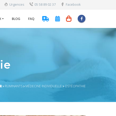
Urgences
05 58 89 02 37
Facebook
X
BLOG
FAQ
ie
RUMINANTS
MÉDECINE INDIVIDUELLE
OSTÉOPATHIE