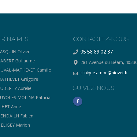
ERINAIRES
CONTACTEZ-NOUS
05 58 89 02 37
ASQUIN Olivier
ABERT Guillaume
281 Avenue du Béarn, 403
UVAL-MATHEVET Camille
clinique.amou@biovet.fr
ATHEVET Grégoire
SUIVEZ-NOUS
UBERTY Aurelie
UYOLES MOLINA Patricia
IHET Anne
ENDAILH Fabien
ELIGEY Marion