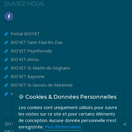
SUIVEZ-NOUS
Portail BIO'VET
BIO'VET Saint-Paul-lès-Dax
BIO'VET Peyrehorade
BIO'VET Amou
BIO'VET St-Martin-de-Seignanx
BIO'VET Bayonne
BIO'VET St-Geours-de-Maremne
VET'OSTEO
🍪 Cookies & Données Personnelles
Les cookies sont uniquement utilisés pour suivre
les visites sur ce site et pour certains éléments
de conception. Aucune donnée personnelle n'est
2019-2026 © BIO'VET - Copyright Tous Droits Réservés. Réalisé
enregistrée.
Plus d'information
par
MEDIA VETO
.