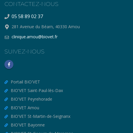
CONTACTEZ-NOUS
05 58 89 02 37
281 Avenue du Béarn, 40330 Amou
clinique.amou@biovet.fr
SUIVEZ-NOUS
Portail BIO'VET
BIO'VET Saint-Paul-lès-Dax
BIO'VET Peyrehorade
BIO'VET Amou
BIO'VET St-Martin-de-Seignanx
BIO'VET Bayonne