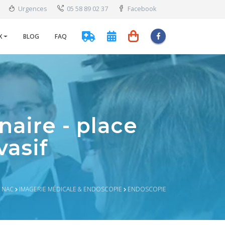
Urgences
05 58 89 02 37
Facebook
X
BLOG
FAQ
aire - place
vasif
 NAC
IMAGERIE MÉDICALE & ENDOSCOPIE
ENDOSCOPIE