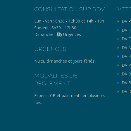
CONSULTATION SUR RDV
VET
Lun - Ven :
8h30 - 12h30 et 14h - 19h
DV P
Samedi :
8h30 - 12h30
DV H
Dimanche :
Urgences
DV D
DV M
URGENCES
DV H
Nuits, dimanches et jours fériés
DV P
DV B
MODALITES DE
REGLEMENT
DV B
DV D
Espèce, CB et paiements en plusieurs
fois.