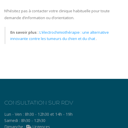
N’hésitez pas à contacter votre clinique habituelle pour toute
demande d’information ou d’orientation.
En savoir plus :
L’électrochimiothérapie : une alternative
innovante contre les tumeurs du chien et du chat
.
CONSULTATION SUR RDV
Lun - Ven :
8h30 - 12h30 et 14h - 19h
Samedi :
8h30 - 12h30
Dimanche :
Urgences