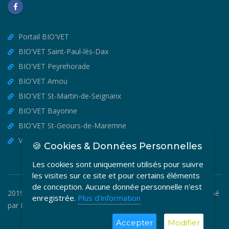
Portail BIO'VET
BIO'VET Saint-Paul-lès-Dax
BIO'VET Peyrehorade
BIO'VET Amou
BIO'VET St-Martin-de-Seignanx
BIO'VET Bayonne
BIO'VET St-Geours-de-Maremne
VET'OSTEO
🍪 Cookies & Données Personnelles
Les cookies sont uniquement utilisés pour suivre
les visites sur ce site et pour certains éléments
de conception. Aucune donnée personnelle n'est
2019-2026 © BIO'VET - Copyright Tous Droits Réservés. Réalisé
enregistrée.
Plus d'information
par
MEDIA VETO
.
Accepter
Modifier