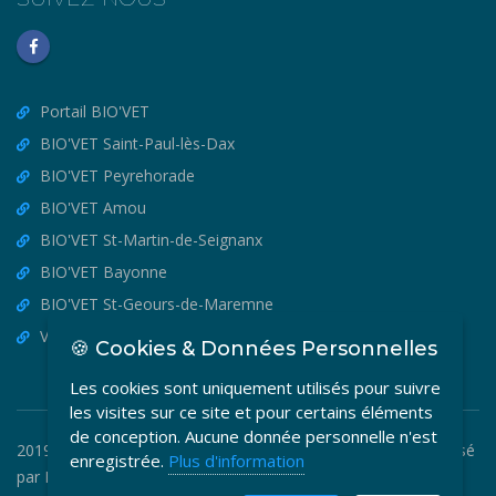
Portail BIO'VET
BIO'VET Saint-Paul-lès-Dax
BIO'VET Peyrehorade
BIO'VET Amou
BIO'VET St-Martin-de-Seignanx
BIO'VET Bayonne
BIO'VET St-Geours-de-Maremne
VET'OSTEO
🍪 Cookies & Données Personnelles
Les cookies sont uniquement utilisés pour suivre
les visites sur ce site et pour certains éléments
de conception. Aucune donnée personnelle n'est
2019-2026 © BIO'VET - Copyright Tous Droits Réservés. Réalisé
enregistrée.
Plus d'information
par
MEDIA VETO
.