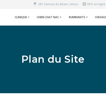
281 Avenue du Béarn, Amou
RDV en ligne
CLINIQUE
CHIEN CHAT NAC
RUMINANTS
CHEVAU
Plan du Site