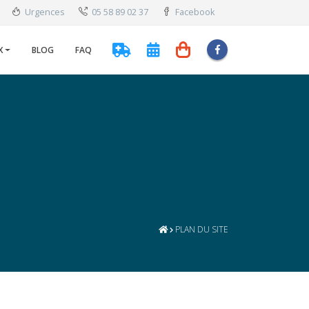
Urgences
05 58 89 02 37
Facebook
X
BLOG
FAQ
PLAN DU SITE