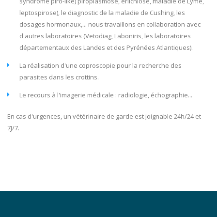
syndrome piro-like) piroplasmose, erlichiose, maladie de Lyme,
leptospirose), le diagnostic de la maladie de Cushing, les
dosages hormonaux,... nous travaillons en collaboration avec
d'autres laboratoires (Vetodiag, Laboniris, les laboratoires
départementaux des Landes et des Pyrénées Atlantiques).
La réalisation d'une coproscopie pour la recherche des
parasites dans les crottins.
Le recours à l'imagerie médicale : radiologie, échographie...
En cas d'urgences, un vétérinaire de garde est joignable 24h/24 et
7J/7.