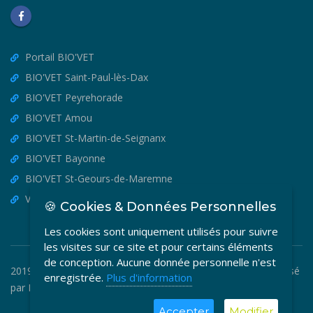
Portail BIO'VET
BIO'VET Saint-Paul-lès-Dax
BIO'VET Peyrehorade
BIO'VET Amou
BIO'VET St-Martin-de-Seignanx
BIO'VET Bayonne
BIO'VET St-Geours-de-Maremne
VET'OSTEO
🍪 Cookies & Données Personnelles
Les cookies sont uniquement utilisés pour suivre
les visites sur ce site et pour certains éléments
de conception. Aucune donnée personnelle n'est
2019-2026 © BIO'VET - Copyright Tous Droits Réservés. Réalisé
enregistrée.
Plus d'information
par
MEDIA VETO
.
Accepter
Modifier