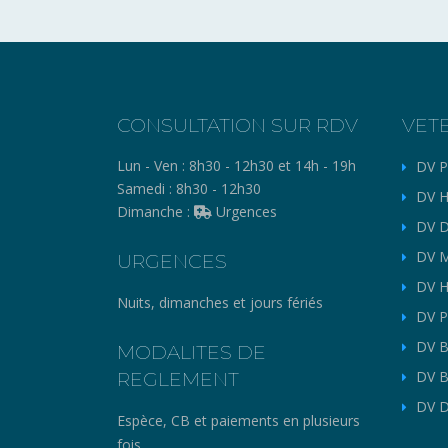
CONSULTATION SUR RDV
VET
Lun - Ven :
8h30 - 12h30 et 14h - 19h
DV P
Samedi :
8h30 - 12h30
DV H
Dimanche :
Urgences
DV D
DV M
URGENCES
DV H
Nuits, dimanches et jours fériés
DV P
DV B
MODALITES DE
REGLEMENT
DV B
DV D
Espèce, CB et paiements en plusieurs
fois.