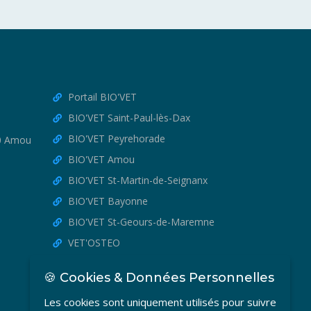
Portail BIO'VET
BIO'VET Saint-Paul-lès-Dax
BIO'VET Peyrehorade
30 Amou
BIO'VET Amou
BIO'VET St-Martin-de-Seignanx
BIO'VET Bayonne
BIO'VET St-Geours-de-Maremne
VET'OSTEO
🍪 Cookies & Données Personnelles
Les cookies sont uniquement utilisés pour suivre