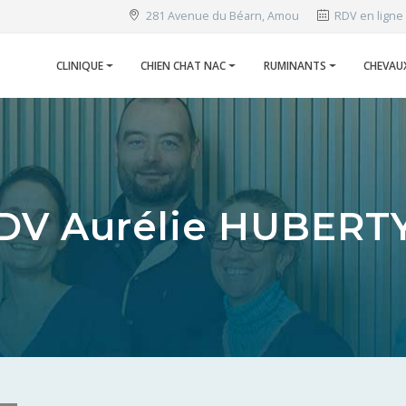
281 Avenue du Béarn, Amou
RDV en ligne
CLINIQUE
CHIEN CHAT NAC
RUMINANTS
CHEVAU
DV Aurélie HUBERT