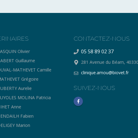
ERINAIRES
CONTACTEZ-NOUS
05 58 89 02 37
ASQUIN Olivier
ABERT Guillaume
281 Avenue du Béarn, 403
UVAL-MATHEVET Camille
clinique.amou@biovet.fr
ATHEVET Grégoire
SUIVEZ-NOUS
UBERTY Aurelie
UYOLES MOLINA Patricia
IHET Anne
ENDAILH Fabien
ELIGEY Marion