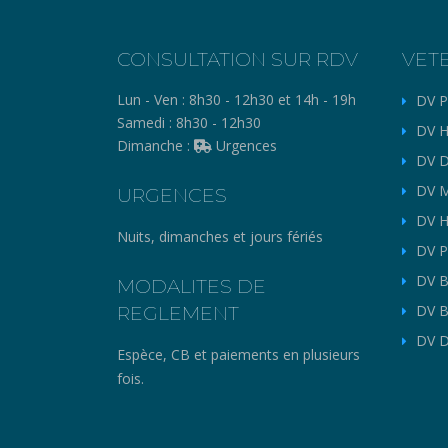
CONSULTATION SUR RDV
VET
Lun - Ven :
8h30 - 12h30 et 14h - 19h
DV P
Samedi :
8h30 - 12h30
DV H
Dimanche :
Urgences
DV D
DV M
URGENCES
DV H
Nuits, dimanches et jours fériés
DV P
DV B
MODALITES DE
REGLEMENT
DV B
DV D
Espèce, CB et paiements en plusieurs
fois.