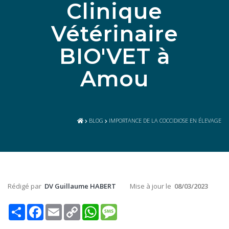
Clinique
Vétérinaire
BIO'VET à
Amou
BLOG
IMPORTANCE DE LA COCCIDIOSE EN ÉLEVAGE
Rédigé par
DV Guillaume HABERT
Mise à jour le
08/03/2023
Share
Facebook
Email
Copy
WhatsApp
Message
Link