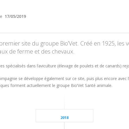
 le
17/05/2019
premier site du groupe Bio’Vet. Créé en 1925, les vé
aux de ferme et des chevaux.
aires spécialisés dans l’aviculture (élevage de poulets et de canards) re
ompagnie se développe également sur ce site, puis plus encore avec l’
niques forment actuellement le groupe Bio’Vet Santé animale.
2018