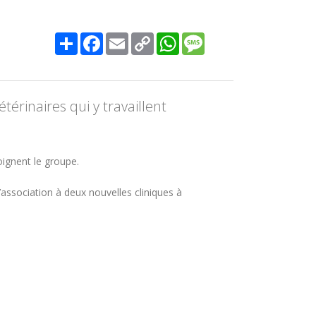
Share
Facebook
Email
Copy
WhatsApp
Message
Link
térinaires qui y travaillent
joignent le groupe.
association à deux nouvelles cliniques à