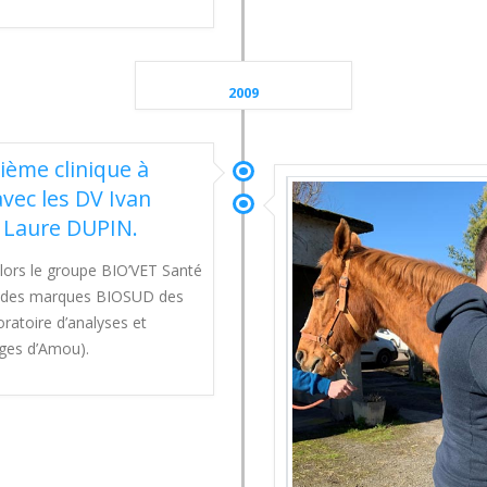
2009
ième clinique à
avec les DV Ivan
 Laure DUPIN.
 lors le groupe BIO’VET Santé
ue des marques BIOSUD des
oratoire d’analyses et
ages d’Amou).