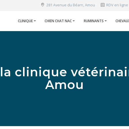
281 Avenue du Béarn, Amou
RDV en ligne
CLINIQUE
CHIEN CHAT NAC
RUMINANTS
CHEVAU
 la clinique vétérina
Amou